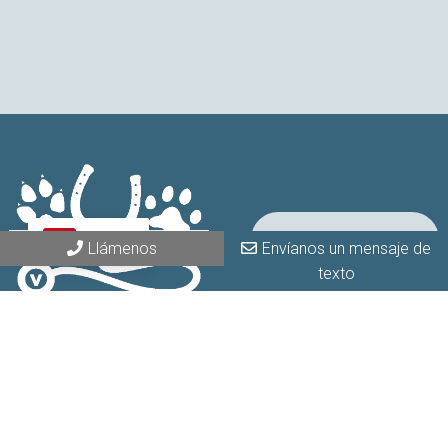
Solicitar una cita
ES
Llámenos
Envíanos un mensaje de
texto
Social