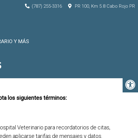
(787) 255-3316
PR 100, Km 5.8 Cabo Rojo PR
ARIO Y MÁS
S
pta los siguientes términos:
pital Veterinario para recordatorios de citas,
eden aplicarse tarifas de mensajes y datos.