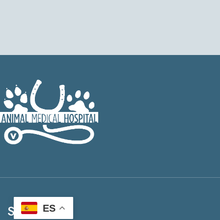
Social
ES