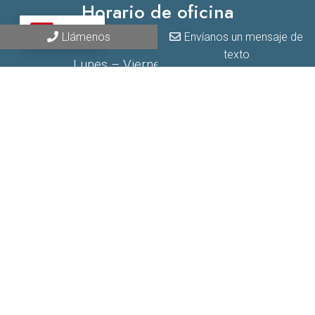
Horario de oficina
ES
Llámenos
Envíanos un mensaje de
HORARIO REGULAR:
texto
Lunes – Viernes 9AM – 5PM
Sábados 9AM – 2PM
*El horario puede variar debido a circunstancias
imprevistas.
Contáctanos
PR 100, Km 5.8
Cabo Rojo PR
Teléfono:
(787) 255-3316