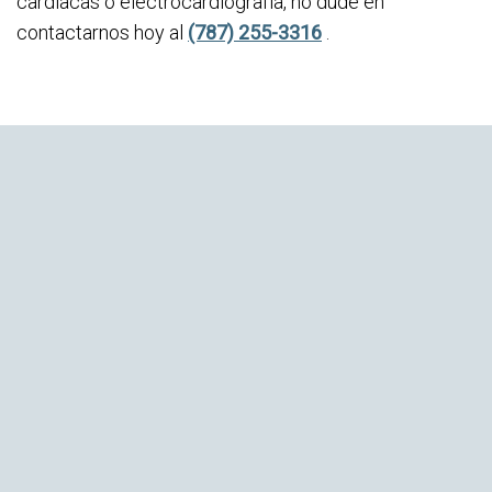
cardíacas o electrocardiografía, no dude en
contactarnos hoy al
(787) 255-3316
.