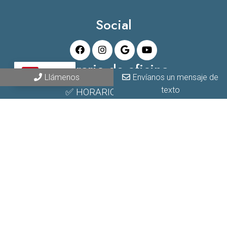
Social
Horario de oficina
ES
Llámenos
Envíanos un mensaje de
texto
✅ HORARIO REGULAR:
Lunes – Viernes 9AM – 5PM
Sábados 9AM – 2PM
*El horario puede variar debido a circunstancias
imprevistas.
Contáctanos
PR 100, Km 5.8
Cabo Rojo PR